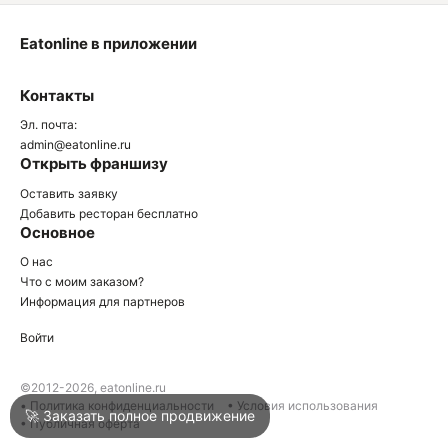
Eatonline в приложении
О
Контакты
О
Эл. почта:
admin@eatonline.ru
Открыть франшизу
Оставить заявку
Добавить ресторан бесплатно
Основное
Войти
О нас
Что с моим заказом?
Информация для партнеров
Город
Нижний Тагил
Войти
Написать в техподдержку
©2012-2026, eatonline.ru
• Политика конфиденциальности
• Условия использования
🚀 Заказать полное продвижение
• Публичная оферта