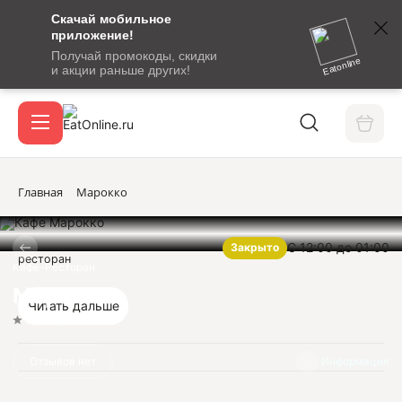
Скачай мобильное
номер
приложение!
SMS-
Получай промокоды, скидки
сообщение
Eatonline
и акции раньше других!
с
Акции
кодом
подтверждения
О сервисе
Главная
Марокко
С 12:00 до 01:00
Закрыто
Откры
ресторан
Вход / регистрация
Кафе-Ресторан
Марокко
Читать дальше
Нет оценок
Отзывов нет
Информация